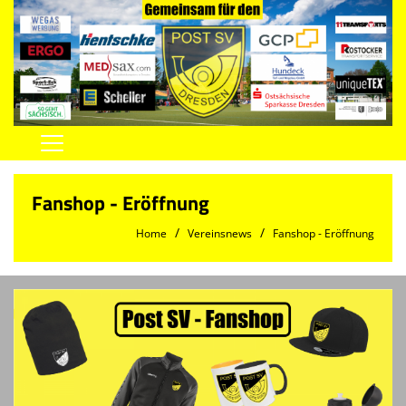
Home
Fanshop - Eröffnung
Vereinsnews
Home
Vereinsnews
Fanshop - Eröffnung
Herren
Damen
Jugend
Spielstätten
Trainingszeiten