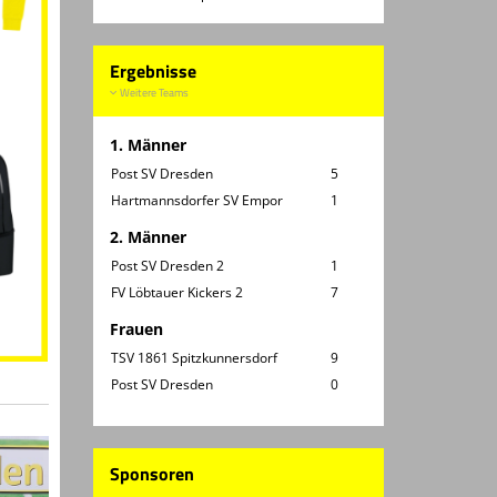
Ergebnisse
Weitere Teams
1. Männer
Post SV Dresden
5
Hartmannsdorfer SV Empor
1
2. Männer
Post SV Dresden 2
1
FV Löbtauer Kickers 2
7
Frauen
TSV 1861 Spitzkunnersdorf
9
Post SV Dresden
0
Sponsoren