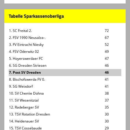
Tabelle Sparkassenoberliga
1. SC Freital 2.
72
2. FSV 1990 Neusalza-.
67
3. FV Eintracht Niesky
52
4. FSV Oderwitz 02
49
5. Hoyerswerdaer FC
47
6. SG Dresden Striesen
46
7. Post SV Dresden
46
8. Bischofswerda FV 0.
41
9. SG Weixdorf
41
10. SV Chemie Dohna
38
11. SV Wesenitztal
37
12. Radeberger SV
35
13. TSV Rotation Dresden
30
14. Heidenauer SV
30
15. TSV Cossebaude
29