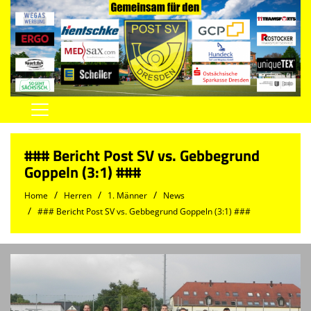
Home
### Bericht Post SV vs. Gebbegrund
Vereinsnews
Goppeln (3:1) ###
Herren
Home
Herren
1. Männer
News
### Bericht Post SV vs. Gebbegrund Goppeln (3:1) ###
Damen
Jugend
Spielstätten
Trainingszeiten