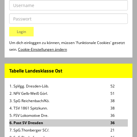
Um dich einloggen zu können, müssen 'Funktionale Cookies' gesetzt
sein.
Cookie-Einstellungen ändern
Tabelle Landesklasse Ost
1. SpVgg. Dresden-Löb.
52
2. NFV Gelb-Weiß Görl.
51
3. SpG Reichenbach/Kö.
38
4. TSV 1861 Spitzkunn.
38
5. FSV Lokomotive Dre.
36
6. Post SV Dresden
36
7. SpG.Thonberger SC/.
21