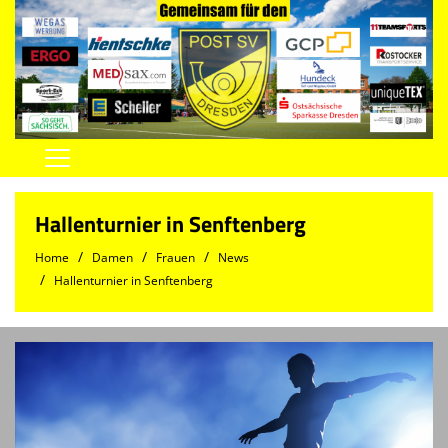
Home
Hallenturnier in Senftenberg
Vereinsnews
Home
Damen
Frauen
News
Herren
Hallenturnier in Senftenberg
Damen
Jugend
Spielstätten
Trainingszeiten