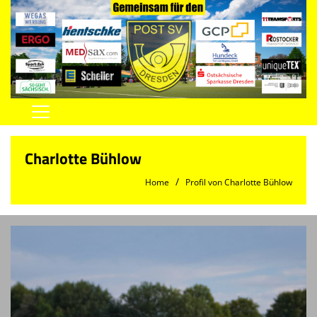
Home
Charlotte Bühlow
Vereinsnews
Home
Profil von Charlotte Bühlow
Herren
Damen
Jugend
Spielstätten
Trainingszeiten