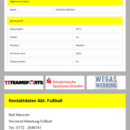
Allgemeine Daten
Name:
Charlotte Bühlow
Spielerprofil
Geburtsjahr:
2012
Größe:
cm
Position:
Abwehr
Im Verein seit:
2022
Trikotnummer:
22
Kontaktdaten Abt. Fußball
Ralf Albrecht
Vorstand Abteilung Fußball
Tel.: 0172 - 2646141