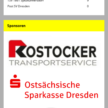
TSV 1861 Spitzkunnersdorf
9
Post SV Dresden
0
Sponsoren