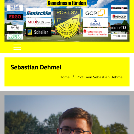
Home
Sebastian Dehmel
Vereinsnews
Home
Profil von Sebastian Dehmel
Herren
Damen
Jugend
Spielstätten
Trainingszeiten